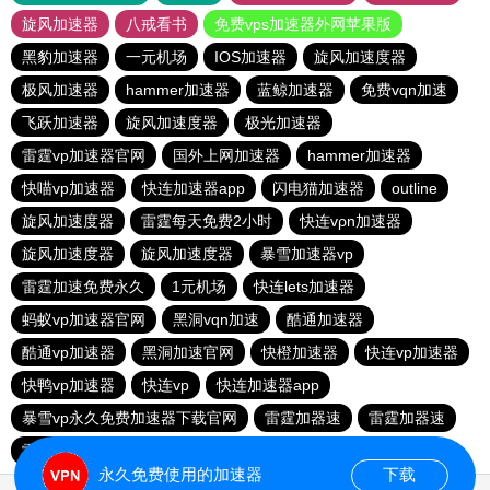
旋风加速器
八戒看书
免费vps加速器外网苹果版
黑豹加速器
一元机场
IOS加速器
旋风加速度器
极风加速器
hammer加速器
蓝鲸加速器
免费vqn加速
飞跃加速器
旋风加速度器
极光加速器
雷霆vp加速器官网
国外上网加速器
hammer加速器
快喵vp加速器
快连加速器app
闪电猫加速器
outline
旋风加速度器
雷霆每天免费2小时
快连vρn加速器
旋风加速度器
旋风加速度器
暴雪加速器vp
雷霆加速免费永久
1元机场
快连lets加速器
蚂蚁vp加速器官网
黑洞vqn加速
酷通加速器
酷通vp加速器
黑洞加速官网
快橙加速器
快连vp加速器
快鸭vp加速器
快连vp
快连加速器app
暴雪vp永久免费加速器下载官网
雷霆加器速
雷霆加器速
雷霆vqn加速官网
猴王加速器
永久免费使用的加速器
下载