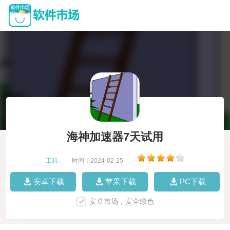
海神加速器7天试用
工具
|
时间：2024-02-25
|
安卓下载
苹果下载
PC下载
安卓市场，安全绿色