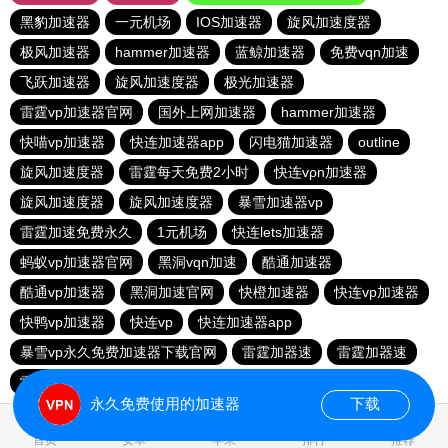
黑豹加速器
一元机场
IOS加速器
旋风加速度器
极风加速器
hammer加速器
蓝鲸加速器
免费vqn加速
飞跃加速器
旋风加速度器
极光加速器
雷霆vp加速器官网
国外上网加速器
hammer加速器
快喵vp加速器
快连加速器app
闪电猫加速器
outline
旋风加速度器
雷霆每天免费2小时
快连vρn加速器
旋风加速度器
旋风加速度器
暴雪加速器vp
雷霆加速免费永久
1元机场
快连lets加速器
蚂蚁vp加速器官网
黑洞vqn加速
酷通加速器
酷通vp加速器
黑洞加速官网
快橙加速器
快连vp加速器
快鸭vp加速器
快连vp
快连加速器app
暴雪vp永久免费加速器下载官网
雷霆加器速
雷霆加器速
雷霆vqn加速官网
猴王加速器
永久免费使用的加速器
下载
1.559418s
首页
安卓
苹果
排行
推荐