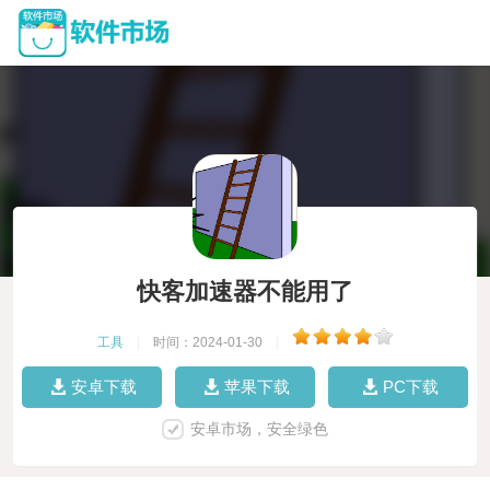
快客加速器不能用了
工具
|
时间：2024-01-30
|
安卓下载
苹果下载
PC下载
安卓市场，安全绿色