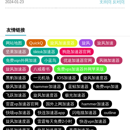
2024-01-23
支持
[0]
反对
[0]
友情链接
网站地图
QuickQ
旋风加速度器
旋风
旋风加速
坚果加速器
tiktok加速器
狗急加速器官网
免费vqn外网加速
小蓝鸟
优途加速器官网
风驰加速器
旋风加速器
八戒看书
免费vps加速器外网苹果版
黑豹加速器
一元机场
IOS加速器
旋风加速度器
极风加速器
hammer加速器
蓝鲸加速器
免费vqn加速
飞跃加速器
旋风加速度器
极光加速器
雷霆vp加速器官网
国外上网加速器
hammer加速器
快喵vp加速器
快连加速器app
闪电猫加速器
outline
旋风加速度器
雷霆每天免费2小时
快连vρn加速器