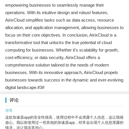
empowering businesses to seamlessly manage their
operations. With its intuitive design and robust features,
AirixCloud simplifies tasks such as data access, resource
allocation, and application management, allowing businesses to
focus on their core objectives. In conclusion, AirixCloud is a
transformative tool that unlocks the true potential of cloud
computing for businesses. Whether it's scalability for growth,
cost-efficiency, or data security, AirixCloud offers a
comprehensive solution tailored to the needs of modern
businesses. With its innovative approach, AirixCloud propels
businesses towards success in the dynamic and ever-evolving
digital landscape.#3#
评论
游客
这款加速器app的安全性很高，使用过程中不会泄露个人信息，这让我很
放心。我以前使用过一些其他的加速器app，经常会出现个人信息泄露的
情况，这让我非常担心。