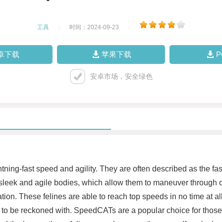
工具
|
时间：2024-09-23
|
卓下载
苹果下载
安卓市场，安全绿色
tning-fast speed and agility. They are often described as the fas
sleek and agile bodies, which allow them to maneuver through o
tion. These felines are able to reach top speeds in no time at al
o be reckoned with. SpeedCATs are a popular choice for those lo