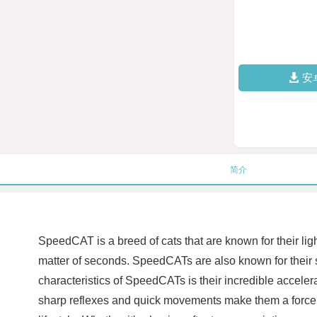
安
简介
SpeedCAT is a breed of cats that are known for their ligh
matter of seconds. SpeedCATs are also known for their 
characteristics of SpeedCATs is their incredible accelera
sharp reflexes and quick movements make them a force t