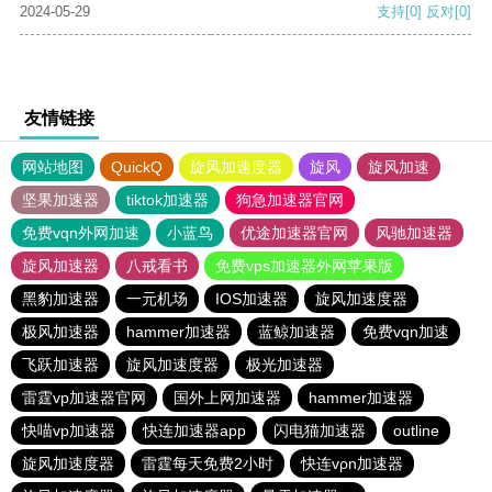
2024-05-29
支持
[0]
反对
[0]
友情链接
网站地图
QuickQ
旋风加速度器
旋风
旋风加速
坚果加速器
tiktok加速器
狗急加速器官网
免费vqn外网加速
小蓝鸟
优途加速器官网
风驰加速器
旋风加速器
八戒看书
免费vps加速器外网苹果版
黑豹加速器
一元机场
IOS加速器
旋风加速度器
极风加速器
hammer加速器
蓝鲸加速器
免费vqn加速
飞跃加速器
旋风加速度器
极光加速器
雷霆vp加速器官网
国外上网加速器
hammer加速器
快喵vp加速器
快连加速器app
闪电猫加速器
outline
旋风加速度器
雷霆每天免费2小时
快连vρn加速器