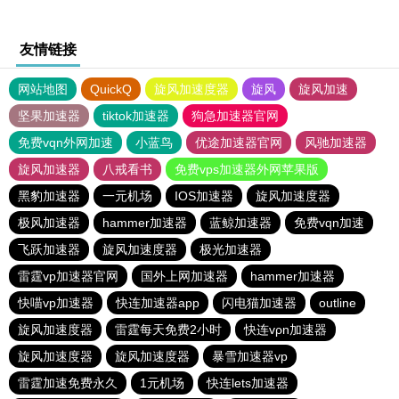
友情链接
网站地图
QuickQ
旋风加速度器
旋风
旋风加速
坚果加速器
tiktok加速器
狗急加速器官网
免费vqn外网加速
小蓝鸟
优途加速器官网
风驰加速器
旋风加速器
八戒看书
免费vps加速器外网苹果版
黑豹加速器
一元机场
IOS加速器
旋风加速度器
极风加速器
hammer加速器
蓝鲸加速器
免费vqn加速
飞跃加速器
旋风加速度器
极光加速器
雷霆vp加速器官网
国外上网加速器
hammer加速器
快喵vp加速器
快连加速器app
闪电猫加速器
outline
旋风加速度器
雷霆每天免费2小时
快连vρn加速器
旋风加速度器
旋风加速度器
暴雪加速器vp
雷霆加速免费永久
1元机场
快连lets加速器